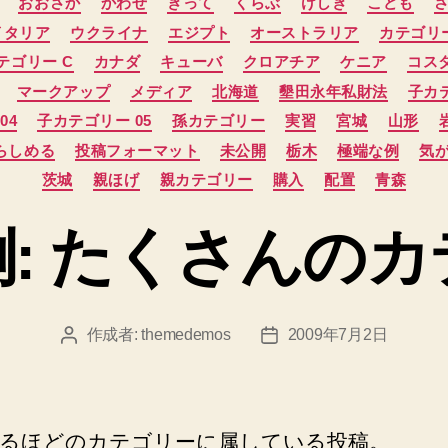
おおさか
かわせ
きって
くらぶ
けしき
こども
テ
イタリア
ウクライナ
エジプト
オーストラリア
カテゴリー
ゴ
リ
テゴリー C
カナダ
キューバ
クロアチア
ケニア
コス
ー
マークアップ
メディア
北海道
墾田永年私財法
子カテ
04
子カテゴリー 05
孫カテゴリー
実習
宮城
山形
らしめる
投稿フォーマット
未公開
栃木
極端な例
気
茨城
親ほげ
親カテゴリー
購入
配置
青森
: たくさんの
作成者:
themedemos
2009年7月2日
投
投
稿
稿
者
日
るほどのカテゴリーに属している投稿。