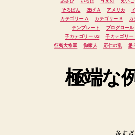
あさひ
いろは
うえの
えいご
そろばん
ほげ A
アメリカ
カテゴリー A
カテゴリー B
カ
テンプレート
ブログロール
子カテゴリー 03
子カテゴリー 
征夷大将軍
御家人
応仁の乱
懲
極端な例
多すぎ