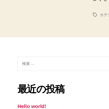
カテ
タ
グ
検
索
対
象:
最近の投稿
Hello world!