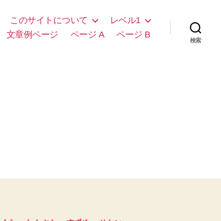
このサイトについて
レベル1
文章例ページ
ページ A
ページ B
検索