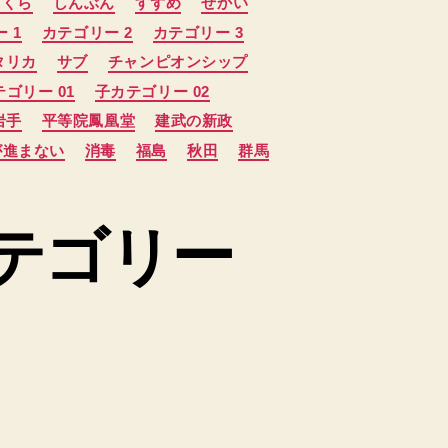
さくら
しんぶん
すずめ
せかい
 1
カテゴリー 2
カテゴリー 3
タリカ
サブ
チャンピオンシップ
ゴリー 01
子カテゴリー 02
岩手
平等院鳳凰堂
建武の新政
が進まない
消毒
福島
秋田
群馬
カテゴリー